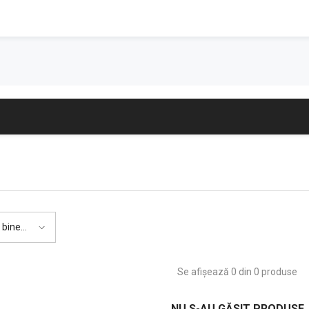
 bine
Se afișează 0 din 0 produse
NU S-AU GĂSIT PRODUSE