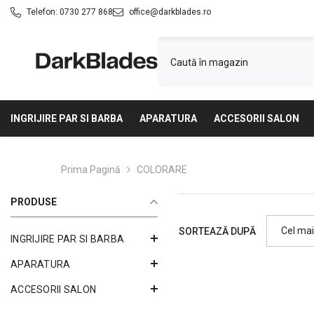
SARI LA CONȚINUT
Telefon:
0730 277 868
office@darkblades.ro
INGRIJIRE PAR SI BARBA
APARATURA
ACCESORII SALON
Prima Pagină
COLORARE
PRODUSE
Cel mai
SORTEAZĂ DUPĂ
INGRIJIRE PAR SI BARBA
vândut
APARATURA
ACCESORII SALON