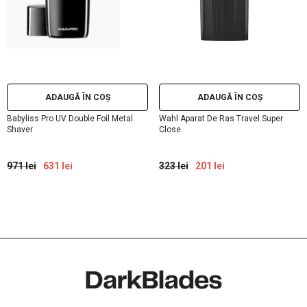
ADAUGĂ ÎN COȘ
ADAUGĂ ÎN COȘ
Babyliss Pro UV Double Foil Metal
Wahl Aparat De Ras Travel Super
Shaver
Close
971 lei
631 lei
323 lei
201 lei