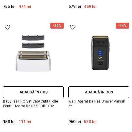
755 lei
474 lei
679 lei
469 lei
-26%
-44%
ADAUGĂ ÎN COȘ
ADAUGĂ ÎN COȘ
BaByliss PRO Set Cap+Cutit+Folie
Wahl Aparat De Ras Shaver Vanish
Pentru Aparat De Ras FOILFX02
5*
150 lei
111 lei
960 lei
533 lei