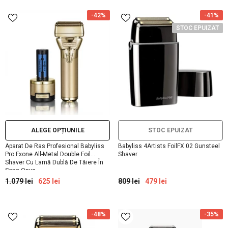
-42%
-41%
STOC EPUIZAT
ALEGE OPȚIUNILE
STOC EPUIZAT
Aparat De Ras Profesional Babyliss
Babyliss 4Artists FoilFX 02 Gunsteel
Pro Fxone All-Metal Double Foil
Shaver
Shaver Cu Lamă Dublă De Tăiere În
Sens Opus
1.079 lei
625 lei
809 lei
479 lei
-48%
-35%