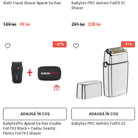
Wahl Travel Shaver Aparat De Ras
BaByliss PRO 4artists FoilFX 01
Shaver
139 lei
99 lei
291 lei
208 lei
-37%
-31%
ADAUGĂ ÎN COȘ
ADAUGĂ ÎN COȘ
BabylissPro Aparat De Ras Double
BaByliss PRO 4artists FoilFX 02
Foil FX3 Black + Cadou Geantă
Pentru Foil FX3 Shaver