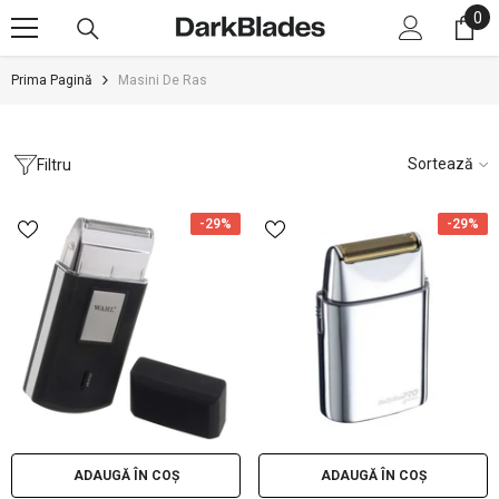
0
0
SARI LA CONȚINUT
art
Prima Pagină
Masini De Ras
Sortează
Filtru
-29%
-29%
ADAUGĂ ÎN COȘ
ADAUGĂ ÎN COȘ