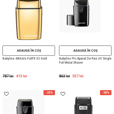
ADAUGĂ ÎN COȘ
ADAUGĂ ÎN COȘ
Babyliss 4Artists FoilFX 02 Gold
Babyliss Pro Aparat De Ras UV Single
Foil Metal Shaver
787 lei
413 lei
863 lei
557 lei
-35%
-38%