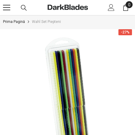
0
0
SARI LA CONȚINUT
art
Prima Pagină
Wahl Set Piepteni
-27%