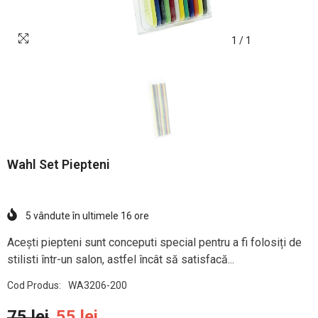
1
/
1
Wahl Set Piepteni
5
vândute în ultimele
16
ore
Acești piepteni sunt conceputi special pentru a fi folosiți de
stilisti într-un salon, astfel încât să satisfacă...
Cod Produs:
WA3206-200
75 lei
55 lei