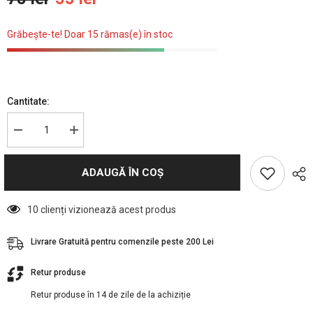
Grăbește-te! Doar 15 rămas(e) în stoc
Cantitate:
Reduceți
Creșteți
cantitatea
cantitatea
pentru
pentru
Wahl
Wahl
ADAUGĂ ÎN COȘ
Set
Set
piepteni
piepteni
10 clienți vizionează acest produs
Livrare Gratuită pentru comenzile peste 200 Lei
Retur produse
Retur produse în 14 de zile de la achiziție