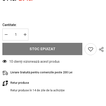
Cantitate:
Reduceți
Creșteți
cantitatea
cantitatea
pentru
pentru
Wahl
Wahl
STOC EPUIZAT
Pulverizator
Pulverizator
Apă
Apă
Clasic
Clasic
10 clienți vizionează acest produs
Livrare Gratuită pentru comenzile peste 200 Lei
Retur produse
Retur produse în 14 de zile de la achiziție