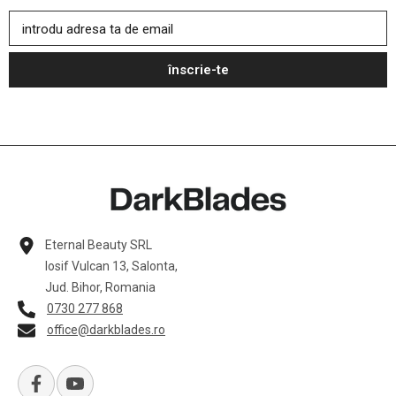
introdu adresa ta de email
înscrie-te
Eternal Beauty SRL
Iosif Vulcan 13, Salonta,
Jud. Bihor, Romania
0730 277 868
office@darkblades.ro