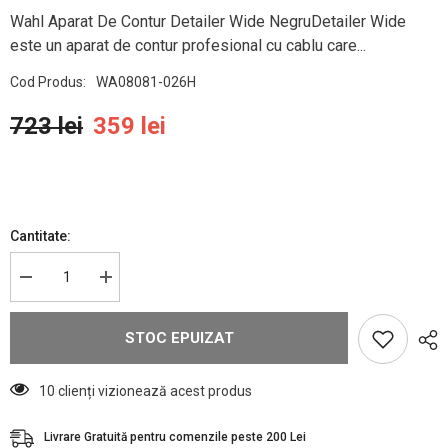
Wahl Aparat De Contur Detailer Wide NegruDetailer Wide
este un aparat de contur profesional cu cablu care...
Cod Produs:
WA08081-026H
723 lei
359 lei
Cantitate:
Reduceți
Creșteți
cantitatea
cantitatea
pentru
pentru
Wahl
Wahl
STOC EPUIZAT
masina
masina
de
de
contur
contur
Detailer
Detailer
10 clienți vizionează acest produs
Wide
Wide
Negru
Negru
Livrare Gratuită pentru comenzile peste 200 Lei