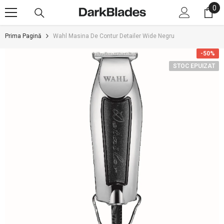
0
0
SARI LA CONȚINUT
art
Prima Pagină
Wahl Masina De Contur Detailer Wide Negru
-50%
STOC EPUIZAT