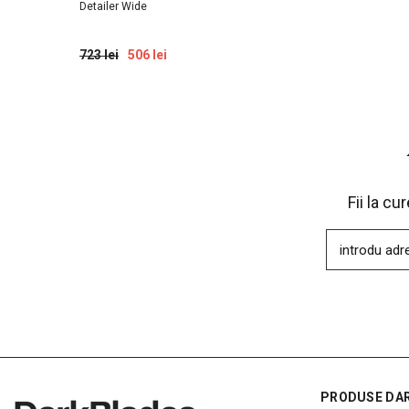
Detailer Wide
723 lei
506 lei
Fii la c
introdu adr
PRODUSE DA