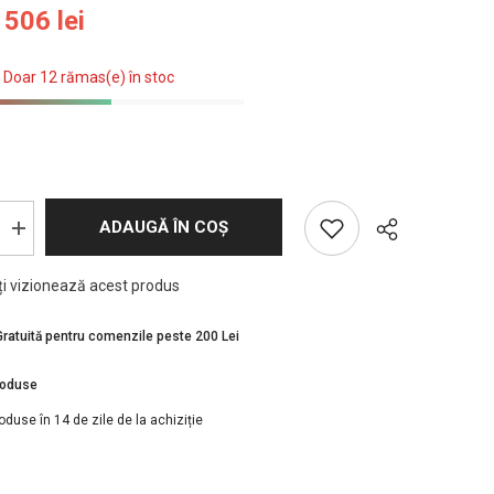
506 lei
 Doar 12 rămas(e) în stoc
ADAUGĂ ÎN COȘ
Creșteți
cantitatea
pentru
nți vizionează acest produs
Wahl
masina
de
contur
Gratuită pentru comenzile peste 200 Lei
cu
cablu
Detailer
roduse
Acțiune
Wide
oduse în 14 de zile de la achiziție