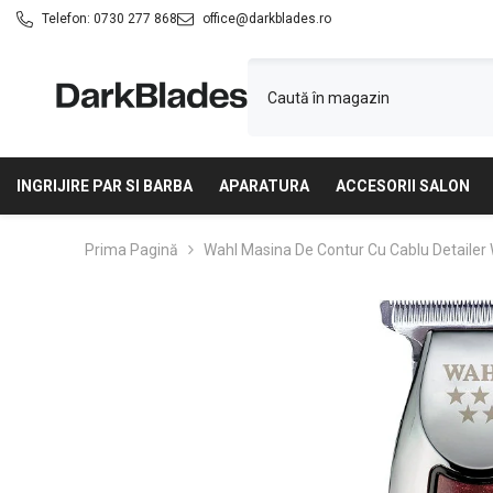
SARI LA CONȚINUT
Telefon:
0730 277 868
office@darkblades.ro
INGRIJIRE PAR SI BARBA
APARATURA
ACCESORII SALON
Prima Pagină
Wahl Masina De Contur Cu Cablu Detailer