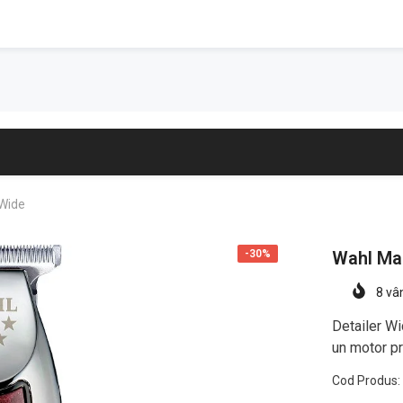
 Wide
-30%
Wahl Mas
8
vân
Detailer Wi
un motor pr
Cod Produs: