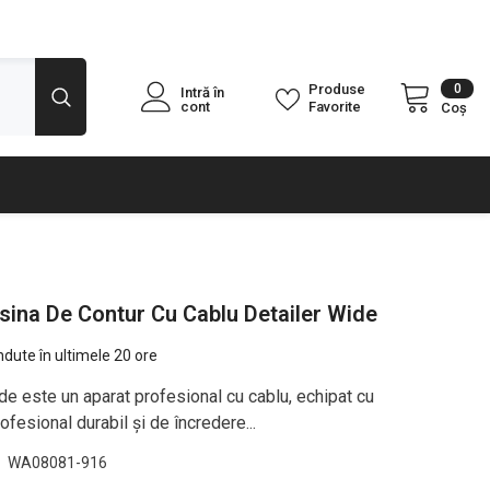
0
0
Produse
Intră în
arti
cont
Favorite
Coș
ina De Contur Cu Cablu Detailer Wide
dute în ultimele
20
ore
de este un aparat profesional cu cablu, echipat cu
ofesional durabil și de încredere...
WA08081-916