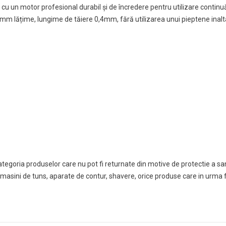
cu un motor profesional durabil și de încredere pentru utilizare continuă
 mm lățime, lungime de tăiere 0,4mm, fără utilizarea unui pieptene inalt
egoria produselor care nu pot fi returnate din motive de protectie a sana
masini de tuns, aparate de contur, shavere, orice produse care in urma folo