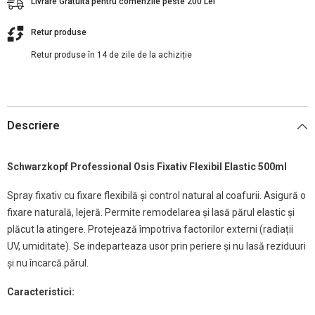
Livrare Gratuită pentru comenzile peste 200 Lei
Retur produse
Retur produse în 14 de zile de la achiziție
Descriere
Schwarzkopf Professional Osis
Fixativ Flexibil Elastic 500ml
Spray fixativ cu fixare flexibilă și control natural al coafurii. Asigură o
fixare naturală, lejeră. Permite remodelarea și lasă părul elastic și
plăcut la atingere. Protejează împotriva factorilor externi (radiații
UV, umiditate). Se indeparteaza usor prin periere și nu lasă reziduuri
și nu încarcă părul.
Caracteristici: