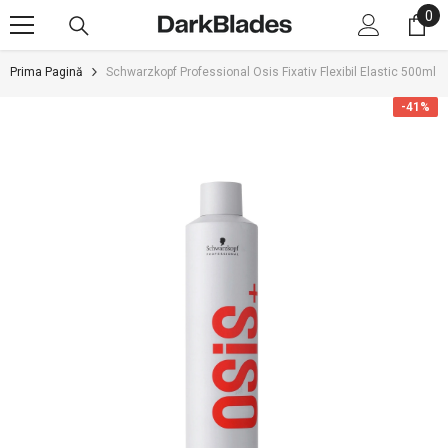
0
0
SARI LA CONȚINUT
art
Prima Pagină
Schwarzkopf Professional Osis Fixativ Flexibil Elastic 500ml
-41%