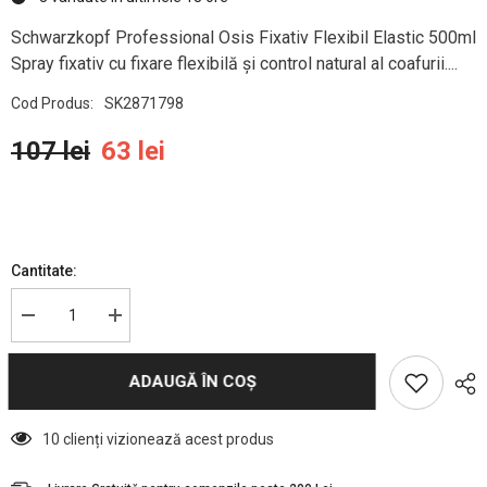
Schwarzkopf Professional Osis Fixativ Flexibil Elastic 500ml
Spray fixativ cu fixare flexibilă și control natural al coafurii....
Cod Produs:
SK2871798
107 lei
63 lei
Cantitate:
Reduceți
Creșteți
cantitatea
cantitatea
pentru
pentru
Schwarzkopf
Schwarzkopf
ADAUGĂ ÎN COȘ
Professional
Professional
Osis
Osis
Fixativ
Fixativ
Flexibil
Flexibil
10 clienți vizionează acest produs
Elastic
Elastic
500ml
500ml