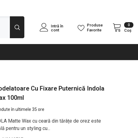
0
0
Produse
Intră în
arti
cont
Favorite
Coș
delatoare Cu Fixare Puternică Indola
ax 100ml
dute în ultimele
35
ore
LA Matte Wax cu ceară din tărâțe de orez este
lă pentru un styling cu...