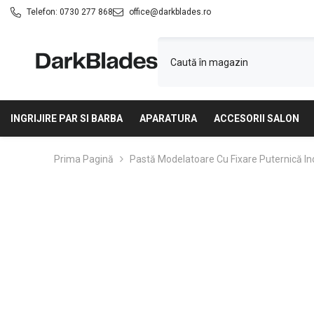
SARI LA CONȚINUT
Telefon:
0730 277 868
office@darkblades.ro
INGRIJIRE PAR SI BARBA
APARATURA
ACCESORII SALON
Prima Pagină
Pastă Modelatoare Cu Fixare Puternică I