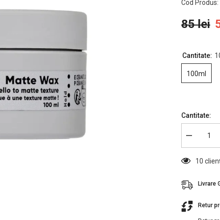
Cod Produs:
85 lei
5
Cantitate:
1
100ml
Cantitate:
Reduceți
cantitatea
pentru
Pastă
10 clie
Modelatoar
Cu
Fixare
Livrare 
Puternică
Indola
Matte
Retur p
Wax
100ml