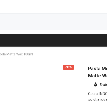
ndola Matte Wax 100ml
-37%
Pastă Mo
Matte W
5
vân
Ceara INDO
soluția idea