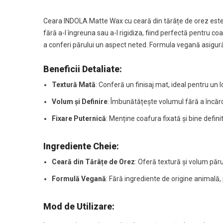
Ceara INDOLA Matte Wax cu ceară din tărâțe de orez este s
fără a-l îngreuna sau a-l rigidiza, fiind perfectă pentru c
a conferi părului un aspect neted. Formula vegană asigură 
Beneficii Detaliate:
Textură Mată
: Conferă un finisaj mat, ideal pentru un 
Volum și Definire
: Îmbunătățește volumul fără a încărc
Fixare Puternică
: Menține coafura fixată și bine definit
Ingrediente Cheie:
Ceară din Tărâțe de Orez
: Oferă textură și volum păru
Formulă Vegană
: Fără ingrediente de origine animală, 
Mod de Utilizare: