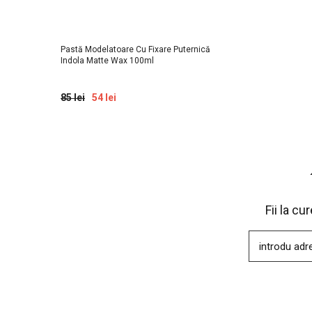
Pastă Modelatoare Cu Fixare Puternică
Indola Matte Wax 100ml
85 lei
54 lei
Fii la c
introdu adr