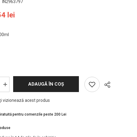
IN2963797
4 lei
00ml
ADAUGĂ ÎN COȘ
Creșteți
cantitatea
pentru
nți vizionează acest produs
Pastă
e
Modelatoare
Cu
Fixare
Gratuită pentru comenzile peste 200 Lei
Puternică
Indola
Matte
roduse
Acțiune
Wax
100ml