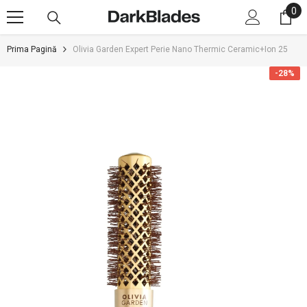
0
0
SARI LA CONȚINUT
art
Prima Pagină
Olivia Garden Expert Perie Nano Thermic Ceramic+Ion 25
-28%