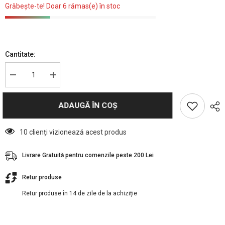
Grăbește-te! Doar 6 rămas(e) în stoc
Cantitate:
Reduceți
Creșteți
cantitatea
cantitatea
pentru
pentru
Olivia
Olivia
ADAUGĂ ÎN COȘ
Garden
Garden
Expert
Expert
Perie
Perie
Nano
Nano
10 clienți vizionează acest produs
Thermic
Thermic
Ceramic+Ion
Ceramic+Ion
25
25
Livrare Gratuită pentru comenzile peste 200 Lei
Retur produse
Retur produse în 14 de zile de la achiziție