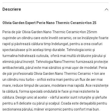
Descriere
Olivia Garden Expert Perie Nano Thermic Ceramic+Ion 25
Peria de păr Olivia Garden Nano Thermic Ceramic+Ion 25mm
cuprinde un cilindru care este învelit ceramic, ce se încălzește foarte
rapid și păstrează căldura timp îndelungat, pentru a crea coafuri
spectaculoase și în același timp durabile. Tehnologia ionic și
turmalina hidratează cuticula, oferă mai multă strălucire părului și
elimină părul încrețit. Tehnologia NanoThermic furnizează protecție
antibacterială, părul este mai sănătos și mai ușor de modelat. Peria
de păr profesională Olivia Garden Nano Thermic Ceramic + Ion are
un cilindru nou turbo - orificii extra mari pentru un flux de aer mai
mare, reduce timpul de uscare, modelare mai rapidă. Ace rezistențe
la căldură, forma specială ondulată le face și mai rezistente la
căldura. Design unic al acelor - vârful acelor sunt rotunjite și șlefuite
pentru a fi delicate cu părul și scalpul. Coada este detașabilă pentru
secționarea părului, mâner ergonomic pentru confort mai bun.