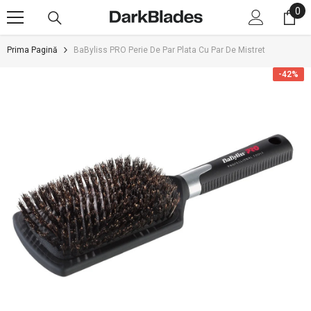
0
0
SARI LA CONȚINUT
art
Prima Pagină
BaByliss PRO Perie De Par Plata Cu Par De Mistret
-42%