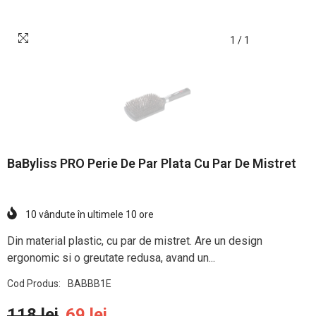
1
/
1
BaByliss PRO Perie De Par Plata Cu Par De Mistret
10
vândute în ultimele
10
ore
Din material plastic, cu par de mistret. Are un design
ergonomic si o greutate redusa, avand un...
Cod Produs:
BABBB1E
118 lei
69 lei