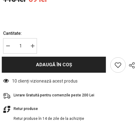
Cantitate:
Reduceți
Creșteți
cantitatea
cantitatea
pentru
pentru
BaByliss
BaByliss
ADAUGĂ ÎN COȘ
PRO
PRO
Perie
Perie
de
de
par
par
10 clienți vizionează acest produs
plata
plata
cu
cu
par
par
Livrare Gratuită pentru comenzile peste 200 Lei
de
de
mistret
mistret
Retur produse
Retur produse în 14 de zile de la achiziție