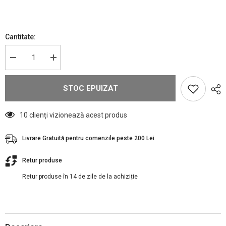
Cantitate:
Reduceți
Creșteți
cantitatea
cantitatea
pentru
pentru
BaByliss
BaByliss
STOC EPUIZAT
PRO
PRO
ETCH
ETCH
FX
FX
10 clienți vizionează acest produs
Livrare Gratuită pentru comenzile peste 200 Lei
Retur produse
Retur produse în 14 de zile de la achiziție