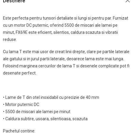
Descriere
Este perfecta pentru tunsori detaliate si lungi si pentru par. Furnizat
cu un motor DC puternic, oferind 5500 de miscari ale lamei pe
minut, FX69E este eficient, silentios, caldura scazuta si vibratii
reduse.
Cu lama T este mai usor de creat linii drepte, clare pe partile laterale
ale gatului si in jurul partii laterale, deoarece lama este mai lunga.
Folosind marginea cercurilor de lama T si desenele complicate pot fi
desenate perfect.
• Lame de T din otel inoxidabil cu precizie de 40 mm
• Motor puternic DC
• 5500 de miscari ale lamei pe minut
• Caldura subtire, usoara, silentioasa, scazuta
Pachetul contine: